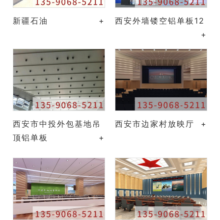
新疆石油
+
西安外墙镂空铝单板12
+
西安市中投外包基地吊
西安市边家村放映厅
+
顶铝单板
+