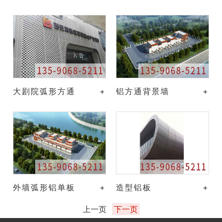
大剧院弧形方通
+
铝方通背景墙
+
外墙弧形铝单板
+
造型铝板
+
上一页
下一页