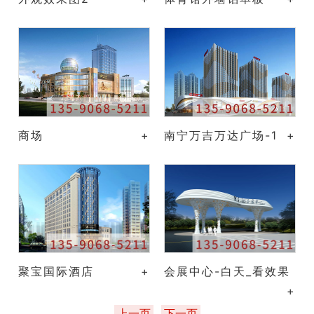
商场
+
南宁万吉万达广场-1
+
聚宝国际酒店
+
会展中心-白天_看效果
+
上一页
下一页