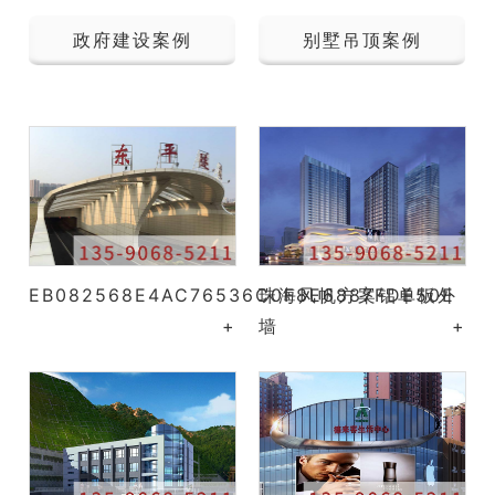
政府建设案例
别墅吊顶案例
EB082568E4AC76536C0F8E6887FDE50E
珠海风帆方案铝单板外
+
墙
+