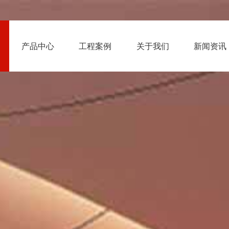
产品中心
工程案例
关于我们
新闻资讯
单板
氟碳铝单板
幕墙铝
洁铝单板
雕花铝单板
镂空铝
石漆铝单板
古铜拉丝铝单板
腐蚀铝
型铝单板
双曲铝单板
外墙铝
会堂报告厅案例
资质荣誉
行业资讯
政府建设案例
公司环境
屏风
仿竹编装饰