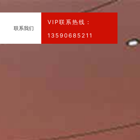
VIP联系热线：
联系我们
13590685211
单板
木纹铝单板
单板
仿大理铝单板
单板
冲孔铝单板
单板
浮雕铝板
铝单板资讯
别墅吊顶案例
团队风采